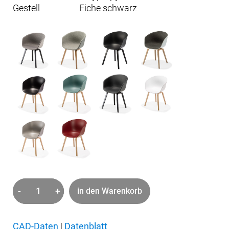
Gestell
Eiche schwarz
-
+
in den Warenkorb
about
a
chair
CAD-Daten
|
Datenblatt