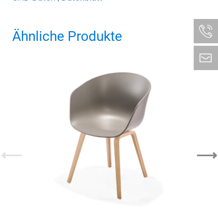
Menge
Ähnliche Produkte
⟵
⟶