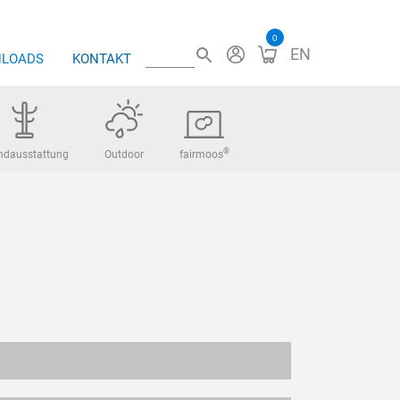
0
EN
LOADS
KONTAKT
®
ndausstattung
Outdoor
fairmoos