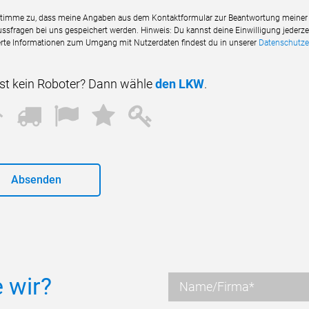
stimme zu, dass meine Angaben aus dem Kontaktformular zur Beantwortung meiner A
ssfragen bei uns gespeichert werden. Hinweis: Du kannst deine Einwilligung jederzei
ierte Informationen zum Umgang mit Nutzerdaten findest du in unserer
Datenschutze
ist kein Roboter? Dann wähle
den LKW
.
1
2
3
4
5
 wir?