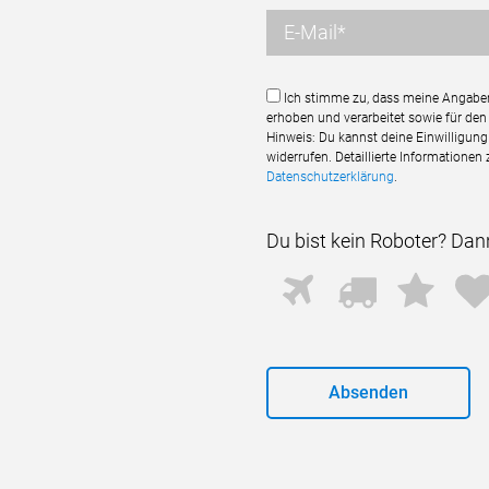
Ich stimme zu, dass meine Angabe
erhoben und verarbeitet sowie für den
Hinweis: Du kannst deine Einwilligung 
widerrufen. Detaillierte Informatione
Datenschutzerklärung
.
Du bist kein Roboter? Da
D
1
2
3
u
b
i
s
t
k
e