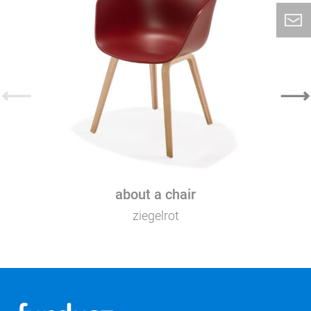
⟵
⟶
about a chair
ziegelrot