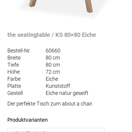
the seatingtable / KS 80×80 Eiche
Bestell-Nr.
60660
Breite
80 cm
Tiefe
80 cm
Höhe
72 cm
Farbe
Eiche
Platte
Kunststoff
Gestell
Eiche natur geseift
Der perfekte Tisch zum about a chair.
Produktvarianten