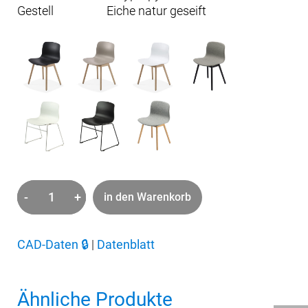
Gestell
Eiche natur geseift
-
+
in den Warenkorb
about
a
chair
CAD-Daten
🔒
|
Datenblatt
ohne
Lehne
Ähnliche Produkte
Menge