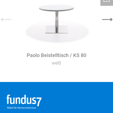
⟵
⟶
Paolo Beistelltisch / KS 80
weiß