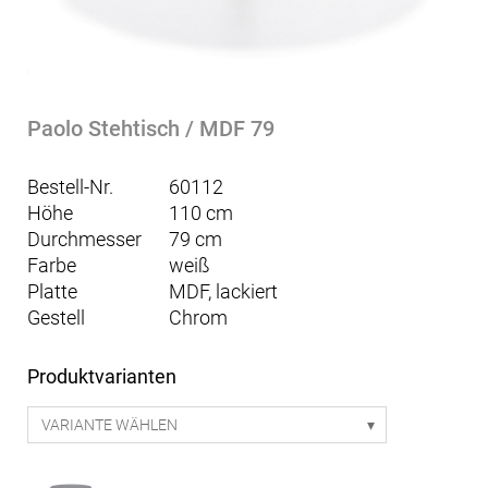
Paolo Stehtisch / MDF 79
Bestell-Nr.
60112
Höhe
110 cm
Durchmesser
79 cm
Farbe
weiß
Platte
MDF, lackiert
Gestell
Chrom
Produktvarianten
VARIANTE WÄHLEN
Paolo Stehtisch / KS 60 - schwarz