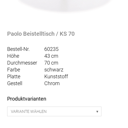
Paolo Beistelltisch / KS 70
Bestell-Nr.
60235
Höhe
43 cm
Durchmesser
70 cm
Farbe
schwarz
Platte
Kunststoff
Gestell
Chrom
Produktvarianten
VARIANTE WÄHLEN
Paolo Beistelltisch / KS 70 x 70 - schwarz