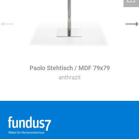
⟵
⟶
Paolo Stehtisch / MDF 79x79
anthrazit