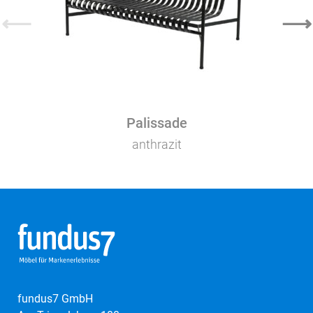
⟵
⟶
Palissade
anthrazit
fundus7 GmbH