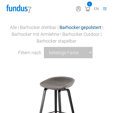
Zum
0
ME
EN
Inhalt
springen
Alle
|
Barhocker drehbar
|
Barhocker gepolstert
|
Barhocker mit Armlehne
|
Barhocker Outdoor
|
Barhocker stapelbar
Filtern nach