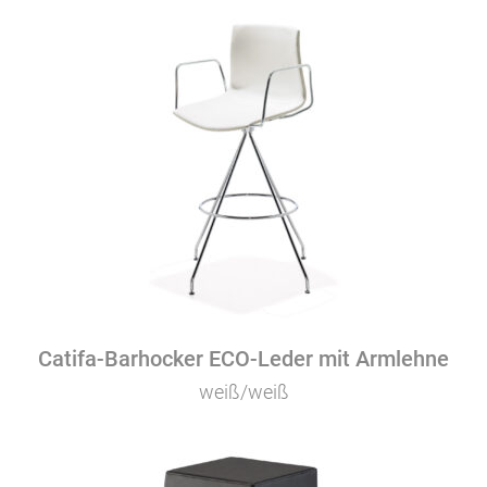
Catifa-Barhocker ECO-Leder mit Armlehne
weiß/weiß