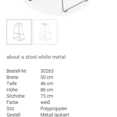
about a stool white metal
Bestell-Nr.
30263
Breite
50 cm
Tiefe
46 cm
Höhe
86 cm
Sitzhöhe
75 cm
Farbe
weiß
Sitz
Polypropylen
Gestell
Metall lackiert