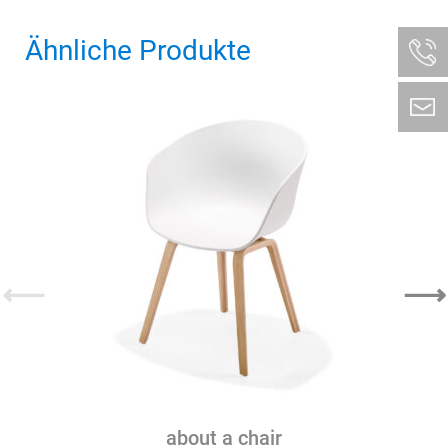
metal
Ähnliche Produkte
Menge
⟵
⟶
about a chair