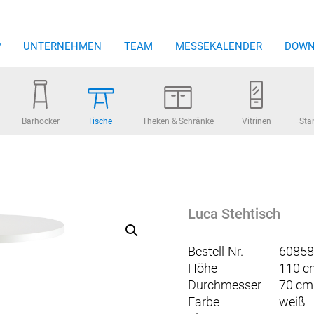
P
UNTERNEHMEN
TEAM
MESSEKALENDER
DOWN
Barhocker
Tische
Theken & Schränke
Vitrinen
Sta
Luca Stehtisch
Bestell-Nr.
60858
Höhe
110 c
Durchmesser
70 cm
Farbe
weiß