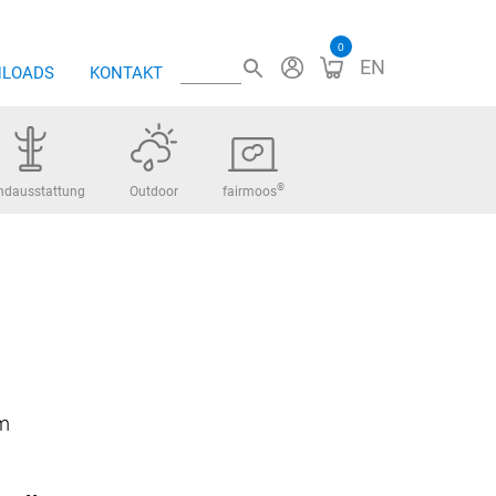
0
EN
LOADS
KONTAKT
®
ndausstattung
Outdoor
fairmoos
m