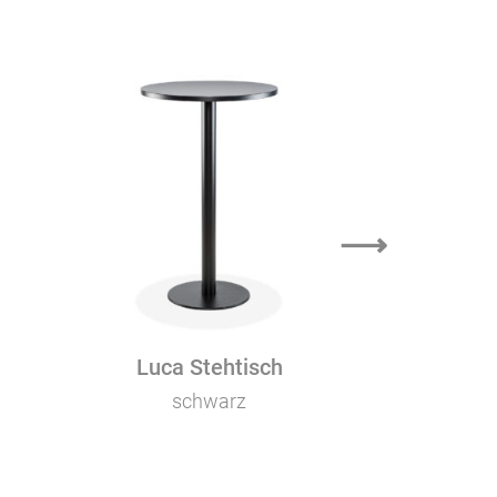
⟶
Luca Stehtisch
Luca 
schwarz
s