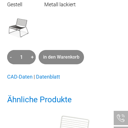
Gestell
Metall lackiert
-
+
in den Warenkorb
Hee
Lounge
Menge
CAD-Daten
|
Datenblatt
Ähnliche Produkte