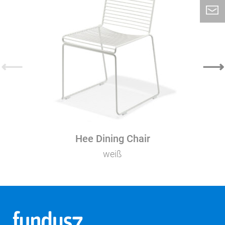
⟵
⟶
Hee Dining Chair
weiß