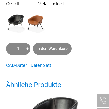
Gestell
Metall lackiert
-
+
in den Warenkorb
Feston
Lounge
Menge
CAD-Daten
|
Datenblatt
Ähnliche Produkte