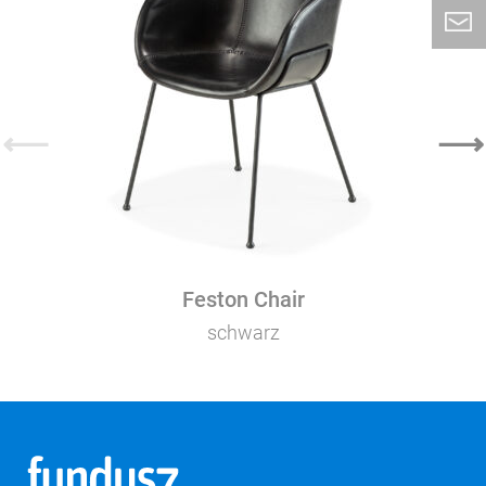
⟵
⟶
Feston Chair
schwarz