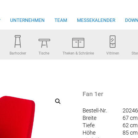
P
UNTERNEHMEN
TEAM
MESSEKALENDER
DOWN
Barhocker
Tische
Theken & Schränke
Vitrinen
Sta
Fan 1er
Bestell-Nr.
20246
Breite
67 cm
Tiefe
62 cm
Höhe
85 cm