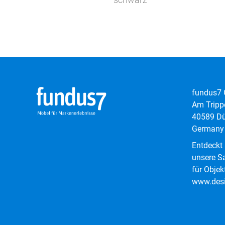
fundus7
Am Tripp
40589 Dü
Germany
Entdeckt
unsere Sa
für Objek
www.desi