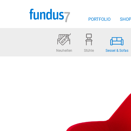
Zum
Inhalt
springen
PORTFOLIO
SHO
Neuheiten
Stühle
Sessel & Sofas