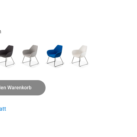
m
den Warenkorb
att