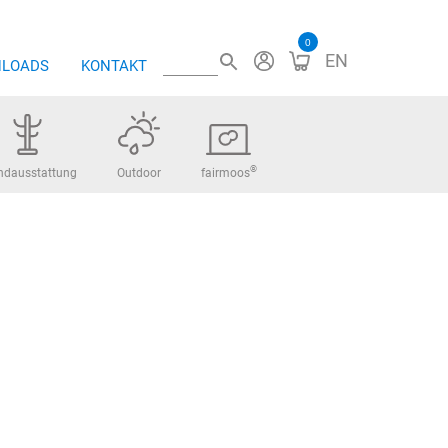
0
EN
LOADS
KONTAKT
®
ndausstattung
Outdoor
fairmoos