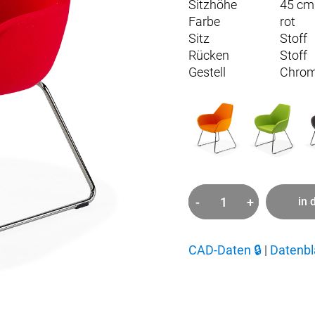
Sitzhöhe
45 cm
Farbe
rot
Sitz
Stoff
Rücken
Stoff
Gestell
Chro
-
+
in 
Fan
1er
Menge
CAD-Daten
🔒
|
Datenbl