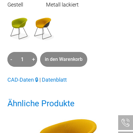
Gestell
Metall lackiert
-
+
in den Warenkorb
Duna
02
Chair
CAD-Daten
🔒
|
Datenblatt
Menge
Ähnliche Produkte