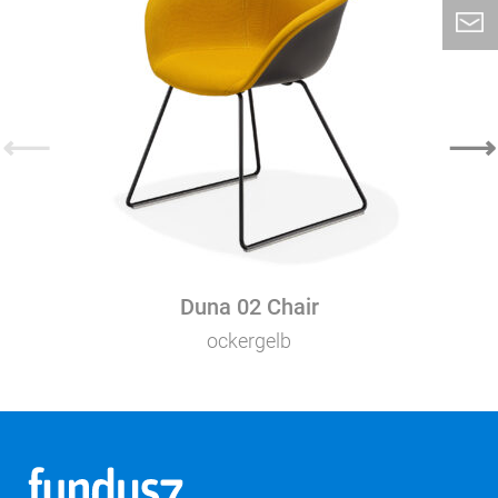
⟵
⟶
Duna 02 Chair
ockergelb