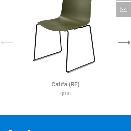
⟵
⟶
Catifa (RE)
grün