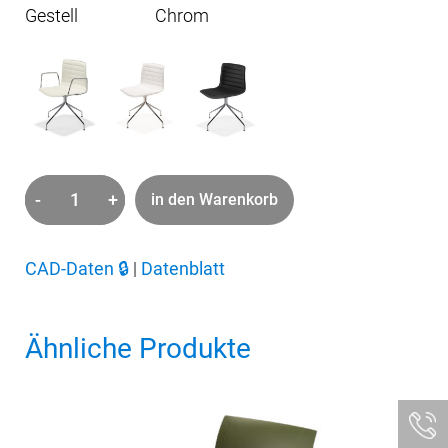
Gestell
Chrom
-
+
in den Warenkorb
Catifa
46
Meeting
CAD-Daten
🔒
|
Datenblatt
ECO-
Leder
Ähnliche Produkte
mit
Armlehne
Menge